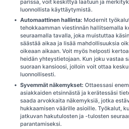
parissa, voit keskittyä laatuun ja merkity
luonnollista käyttäytymistä.
Automaattinen hallinta:
Modernit työkalu
tehokkaamman viestinnän hallitsemalla ko
seuraamalla tavalla, joka muistuttaa käsi
säästää aikaa ja lisää mahdollisuuksia oi
oikeaan aikaan. Voit myös helposti kertoa v
heidän yhteystietojaan. Kun joku vastaa 
suoraan kansioosi, jolloin voit ottaa kesku
luonnollisesti.
Syvemmät näkemykset:
Ottaessasi enemm
asiakkaiden etsinnästä ja kerätessäsi tiet
saada arvokkaita näkemyksiä, jotka estävä
hukkaamisen väärille asioille. Työkalut, k
jatkuvan hakutulosten ja -tulosten seuraa
parantamiseksi.