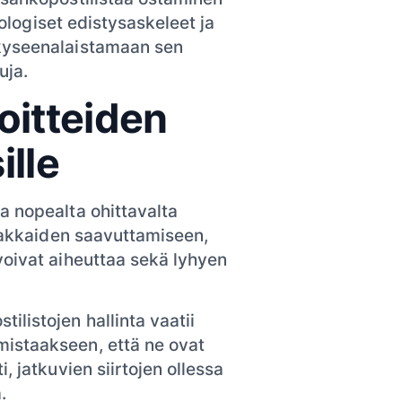
knologiset edistysaskeleet ja
 kyseenalaistamaan sen
uja.
oitteiden
ille
a nopealta ohittavalta
siakkaiden saavuttamiseen,
voivat aiheuttaa sekä lyhyen
ilistojen hallinta vaatii
rmistaakseen, että ne ovat
ti, jatkuvien siirtojen ollessa
.