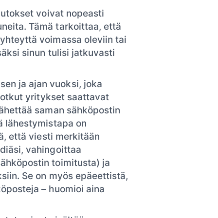
uutokset voivat nopeasti
neita. Tämä tarkoittaa, että
yhteyttä voimassa oleviin tai
äksi sinun tulisi jatkuvasti
en ja ajan vuoksi, joka
jotkut yritykset saattavat
 lähettää saman sähköpostin
mä lähestymistapa on
ä, että viesti merkitään
diäsi, vahingoittaa
ähköpostin toimitusta) ja
ksiin. Se on myös epäeettistä,
köposteja – huomioi aina