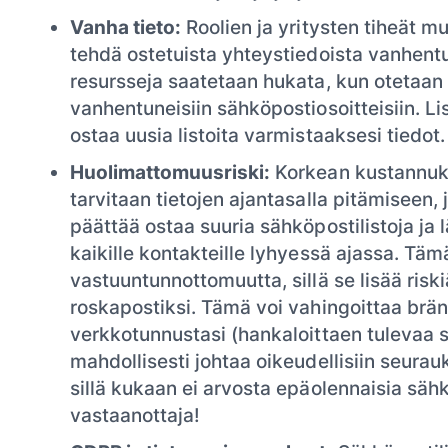
Vanha tieto:
Roolien ja yritysten tiheät m
tehdä ostetuista yhteystiedoista vanhentu
resursseja saatetaan hukata, kun otetaan 
vanhentuneisiin sähköpostiosoitteisiin. Lis
ostaa uusia listoita varmistaaksesi tiedot.
Huolimattomuusriski:
Korkean kustannuks
tarvitaan tietojen ajantasalla pitämiseen, 
päättää ostaa suuria sähköpostilistoja ja
kaikille kontakteille lyhyessä ajassa. Tä
vastuuntunnottomuutta, sillä se lisää riski
roskapostiksi. Tämä voi vahingoittaa brän
verkkotunnustasi (hankaloittaen tulevaa s
mahdollisesti johtaa oikeudellisiin seurau
sillä kukaan ei arvosta epäolennaisia säh
vastaanottaja!