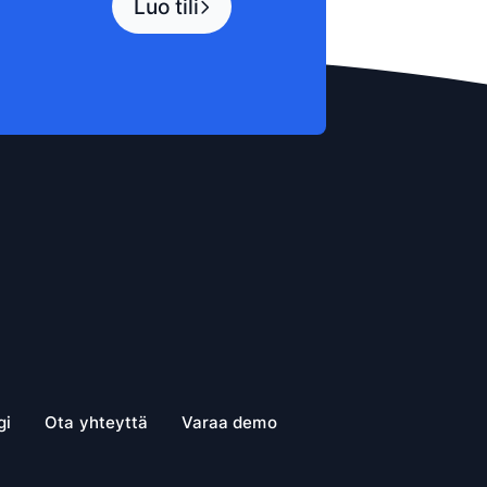
Luo tili
gi
Ota yhteyttä
Varaa demo