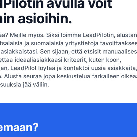
Pilotin avulla voit
in asioihin.
? Meille myös. Siksi loimme LeadPilotin, alustan
salaisia ja suomalaisia yritystietoja tavoittaakse
asiakkaistasi. Sen sijaan, että etsisit manuaalises
settaa ideaaliasiakkaasi kriteerit, kuten koon,
an. LeadPilot löytää ja kontaktoi uusia asiakkaita
n. Alusta seuraa jopa keskustelua tarkalleen oike
suuksia jää väliin.
lemaan?