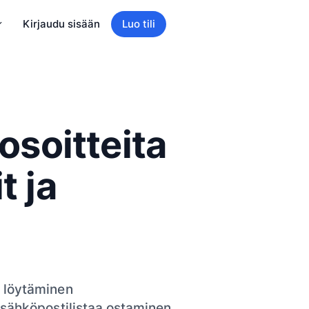
Kirjaudu sisään
Luo tili
osoitteita
t ja
s löytäminen
 sähköpostilistaa ostaminen