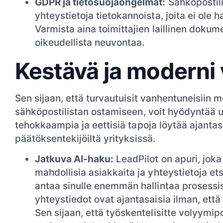
GDPR ja tietosuojaongelmat:
Sähköpostili
yhteystietoja tietokannoista, joita ei ole 
Varmista aina toimittajien laillinen dokum
oikeudellista neuvontaa.
Kestävä ja moderni
Sen sijaan, että turvautuisit vanhentuneisiin 
sähköpostilistan ostamiseen, voit hyödyntää uu
tehokkaampia ja eettisiä tapoja löytää ajantas
päätöksentekijöiltä yrityksissä.
Jatkuva AI-haku:
LeadPilot on
apuri, joka
mahdollisia asiakkaita ja yhteystietoja et
antaa sinulle enemmän hallintaa prosessis
yhteystiedot ovat ajantasaisia ilman, että s
Sen sijaan, että työskentelisitte volyymi