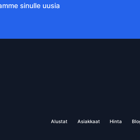
joamme sinulle uusia
Alustat
Asiakkaat
Hinta
Blo