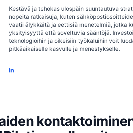
Kestävä ja tehokas ulospäin suuntautuva stra
nopeita ratkaisuja, kuten sähköpostiosoitteide
vaatii älykkäitä ja eettisiä menetelmiä, jotka 
yksityisyyttä että soveltuvia sääntöjä. Invest
teknologioihin ja oikeisiin työkaluihin voit lu
pitkäaikaiselle kasvulle ja menestykselle.
aiden kontaktoimine