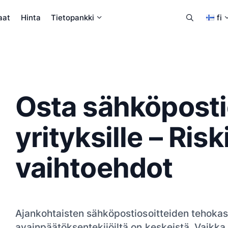
aat
Hinta
Tietopankki
fi
Osta sähköposti
yrityksille – Riski
vaihtoehdot
Ajankohtaisten sähköpostiosoitteiden tehoka
avainpäätöksentekijöiltä on keskeistä. Vaikka