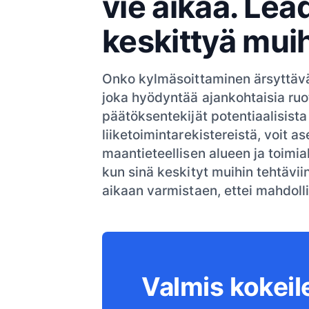
vie aikaa. Lead
keskittyä muih
Onko kylmäsoittaminen ärsyttävää
joka hyödyntää ajankohtaisia ruot
päätöksentekijät potentiaalisista 
liiketoimintarekistereistä, voit a
maantieteellisen alueen ja toimial
kun sinä keskityt muihin tehtävii
aikaan varmistaen, ettei mahdolli
Valmis kokei