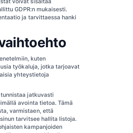
stat voivat sisältää
hallittu GDPR:n mukaisesti.
entaatio ja tarvittaessa hanki
 vaihtoehto
menetelmiin, kuten
sia työkaluja, jotka tarjoavat
aisia yhteystietoja
 tunnistaa jatkuvasti
simällä avointa tietoa. Tämä
ta, varmistaen, että
inun tarvitsee hallita listoja.
pohjaisten kampanjoiden