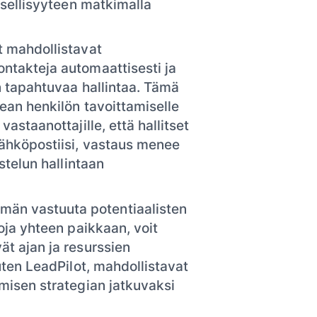
ksellisyyteen matkimalla
t mahdollistavat
ntakteja automaattisesti ja
n tapahtuvaa hallintaa. Tämä
kean henkilön tavoittamiselle
astaanottajille, että hallitset
sähköpostiisi, vastaus menee
stelun hallintaan
än vastuuta potentiaalisten
oja yhteen paikkaan, voit
t ajan ja resurssien
uten LeadPilot, mahdollistavat
misen strategian jatkuvaksi