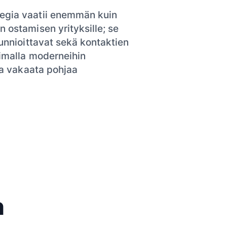
tegia vaatii enemmän kuin
n ostamisen yrityksille; se
kunnioittavat sekä kontaktien
oimalla moderneihin
oda vakaata pohjaa
n