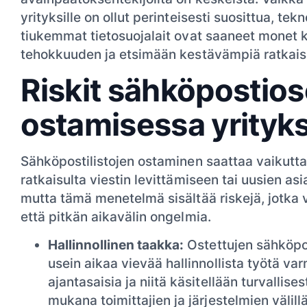
yrityksille on ollut perinteisesti suosittua, te
tiukemmat tietosuojalait ovat saaneet monet
tehokkuuden ja etsimään kestävämpiä ratkais
Riskit sähköpostios
ostamisessa yrityks
Sähköpostilistojen ostaminen saattaa vaikutta
ratkaisulta viestin levittämiseen tai uusien a
mutta tämä menetelmä sisältää riskejä, jotka 
että pitkän aikavälin ongelmia.
Hallinnollinen taakka:
Ostettujen sähköpost
usein aikaa vievää hallinnollista työtä va
ajantasaisia ja niitä käsitellään turvallises
mukana toimittajien ja järjestelmien välillä