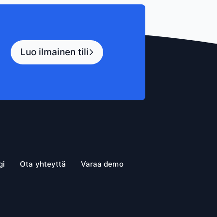
Luo ilmainen tili
gi
Ota yhteyttä
Varaa demo