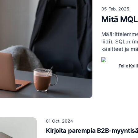
05 Feb. 2025
Mitä MQL 
Määrittelemme
liidi), SQL:n (m
käsitteet ja mä
Felix Koll
01 Oct. 2024
Kirjoita parempia B2B-myyntisäh