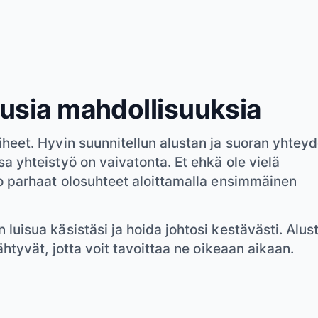
uusia mahdollisuuksia
heet. Hyvin suunnitellun alustan ja suoran yhtey
a yhteistyö on vaivatonta. Et ehkä ole vielä
o parhaat olosuhteet aloittamalla ensimmäinen
uisua käsistäsi ja hoida johtosi kestävästi. Alus
htyvät, jotta voit tavoittaa ne oikeaan aikaan.