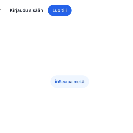
Kirjaudu sisään
Luo tili
Seuraa meitä