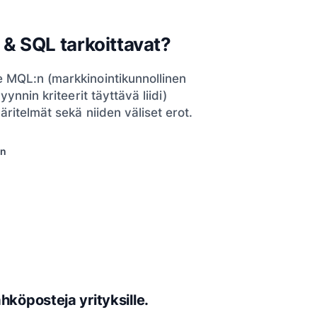
& SQL tarkoittavat?
 MQL:n (markkinointikunnollinen
yynnin kriteerit täyttävä liidi)
äritelmät sekä niiden väliset erot.
in
köposteja yrityksille.