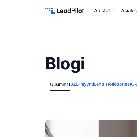
Skip to content
Alustat
Asiakk
Blogi
Uusimmat
B2B-myynti
Lehdistötiedotteet
Ok