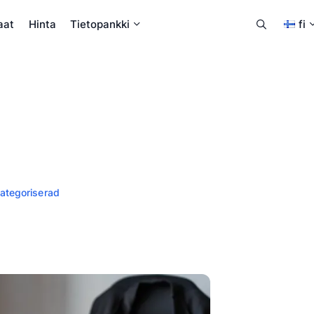
aat
Hinta
Tietopankki
fi
ategoriserad