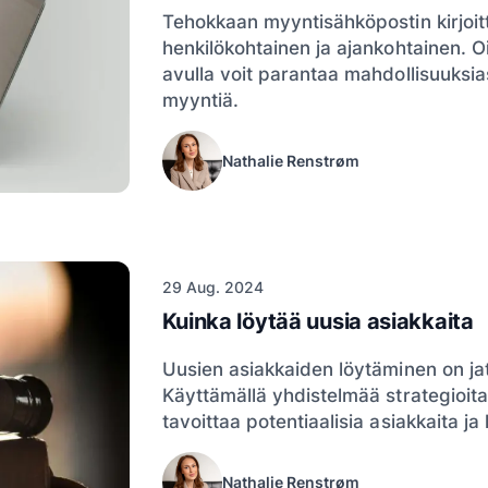
Tehokkaan myyntisähköpostin kirjoit
henkilökohtainen ja ajankohtainen. O
avulla voit parantaa mahdollisuuksiasi
myyntiä.
Nathalie Renstrøm
29 Aug. 2024
Kuinka löytää uusia asiakkaita
Uusien asiakkaiden löytäminen on jatk
Käyttämällä yhdistelmää strategioita 
tavoittaa potentiaalisia asiakkaita j
Nathalie Renstrøm