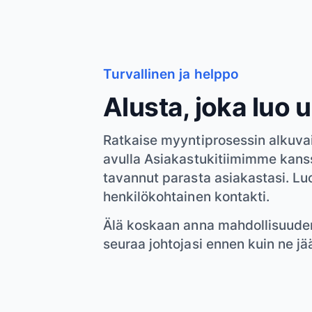
Turvallinen ja helppo
Alusta, joka luo 
Ratkaise myyntiprosessin alkuvai
avulla Asiakastukitiimimme kanss
tavannut parasta asiakastasi. Lu
henkilökohtainen kontakti.
Älä koskaan anna mahdollisuuden l
seuraa johtojasi ennen kuin ne jää