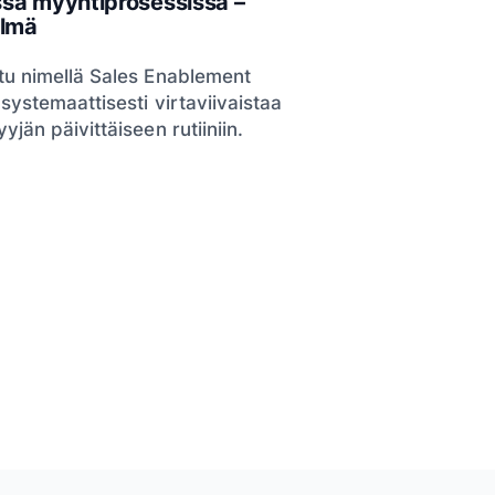
sa myyntiprosessissa –
elmä
tu nimellä Sales Enablement
systemaattisesti virtaviivaistaa
jän päivittäiseen rutiiniin.