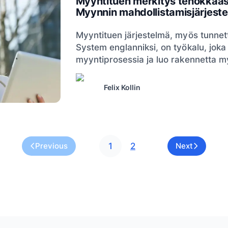
Myyntituen merkitys tehokkaas
Myynnin mahdollistamisjärjest
Myyntituen järjestelmä, myös tunnet
System englanniksi, on työkalu, joka 
myyntiprosessia ja luo rakennetta myy
Felix Kollin
Previous
1
2
Next