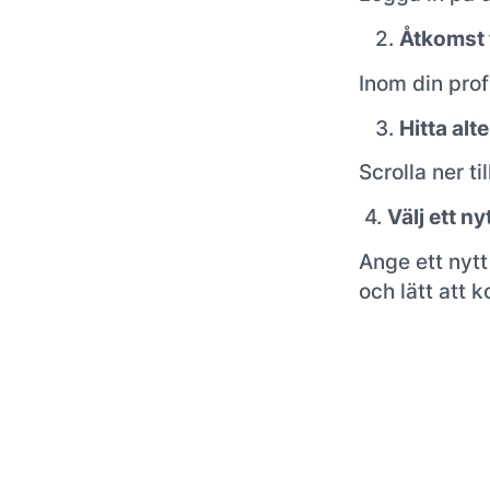
2.
Åtkomst t
Inom din profi
3.
Hitta alt
Scrolla ner ti
4.
Välj ett n
Ange ett nytt
och lätt att