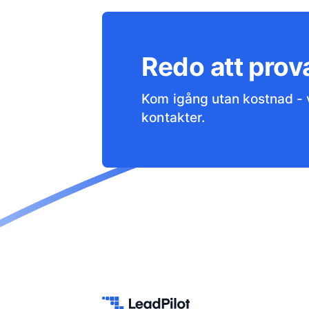
Redo att prov
Kom igång utan kostnad - 
kontakter.