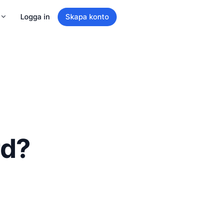
Logga in
Skapa konto
rd?